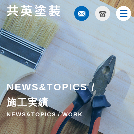
t
o
g
g
l
e
n
a
v
i
g
a
t
i
NEWS&TOPICS /
o
n
施工実績
NEWS&TOPICS / WORK