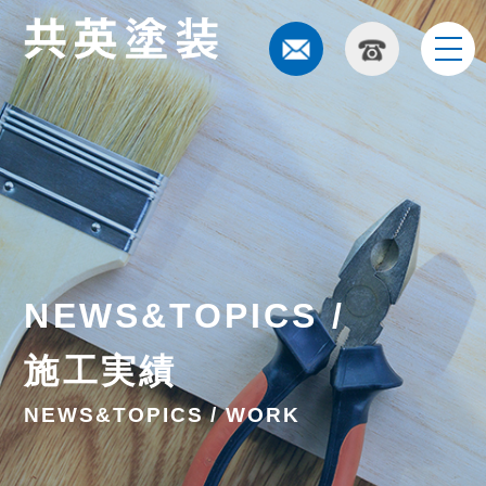
t
o
g
g
l
e
n
a
v
i
g
a
t
i
NEWS&TOPICS /
o
n
施工実績
NEWS&TOPICS / WORK