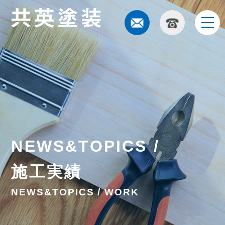
t
o
g
g
l
e
n
a
v
i
g
a
t
i
NEWS&TOPICS /
o
n
施工実績
NEWS&TOPICS / WORK