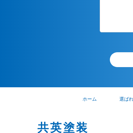
ホーム
選ば
共英塗装