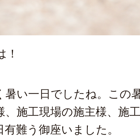
は！
く暑い一日でしたね。この
様、施工現場の施主様、施
日有難う御座いました。