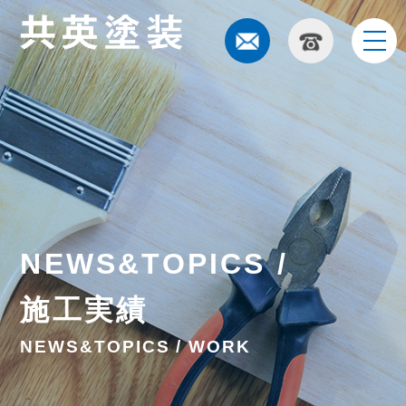
t
o
g
g
l
e
n
a
v
i
g
a
t
i
NEWS&TOPICS /
o
n
施工実績
NEWS&TOPICS / WORK