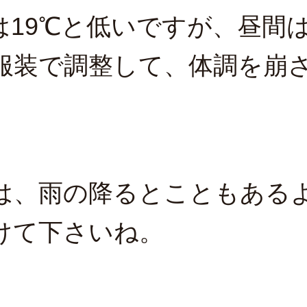
は19℃と低いですが、昼間
服装で調整して、体調を崩
は、雨の降るとこともある
けて下さいね。